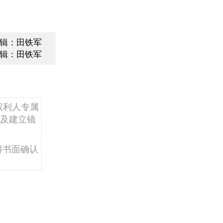
辑：田铁军
辑：田铁军
权利人专属
及建立镜
得书面确认