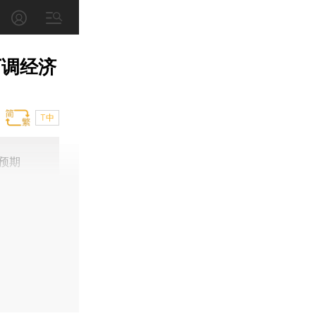
下调经济
T中
预期