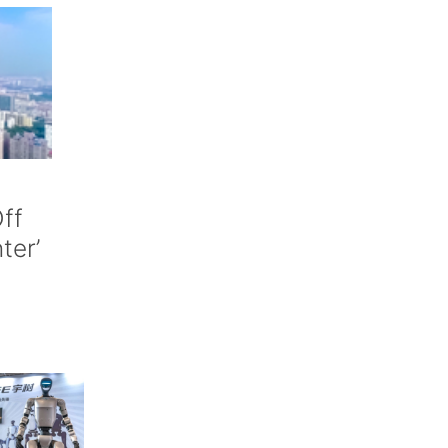
ff
nter’