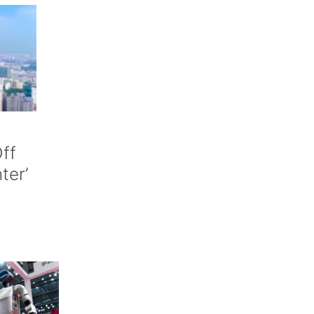
ff
nter’