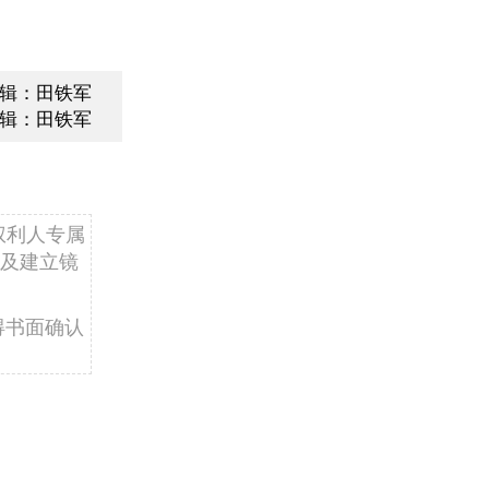
辑：田铁军
辑：田铁军
权利人专属
及建立镜
得书面确认