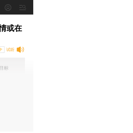
情或在
试听
中
目标