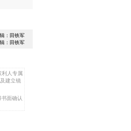
辑：田铁军
辑：田铁军
权利人专属
及建立镜
得书面确认