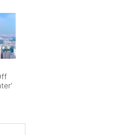
ff
nter’