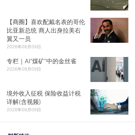
【商圈】喜欢配戴名表的哥伦
比亚新总统 商人出身拉美右
翼又一员
2026年08月09日
专栏｜AI“煤矿”中的金丝雀
2026年08月09日
21日，在湖北疫情防控新闻发布会上，湖北省
境外收入征税 保险收益计税
卫健委明确要求对已确诊的病例不允许核减将19日
详解(含视频)
核减的病例数重新加回到确诊病例后，对以下数据
2026年08月09日
进行订正：2月19日0-24时，湖北省新增确诊病例
由349例订正为775例，累计确诊病例数由62031
例订正为62457例；截至2月20日24时，湖北省累