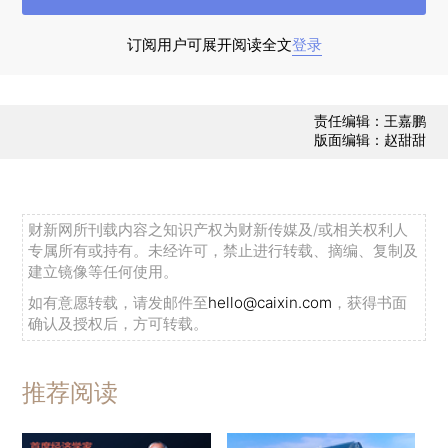
订阅用户可展开阅读全文
登录
责任编辑：王嘉鹏
版面编辑：赵甜甜
2月21日，湖北省新增确诊病例366例，环比
下降42.0%，湖北以外地区新增确诊病例31例，环
比下降88.0%。2月21日，全国各地新增确诊病例
财新网所刊载内容之知识产权为财新传媒及/或相关权利人
较前三日平均值变化分别为：湖北-64.6%、中南
专属所有或持有。未经许可，禁止进行转载、摘编、复制及
建立镜像等任何使用。
50.0%、华北-28.0%、西南-45.5%、华
如有意愿转载，请发邮件至
hello@caixin.com
，获得书面
东-93.9%、东北-100.0%、西北-100.0%、港澳
确认及授权后，方可转载。
台-40.0%。21日，26省份（地区）新增确诊病例
增速下降，病例0增加的20个省份（地区）为黑龙
推荐阅读
江、吉林、辽宁、宁夏、陕西、新疆、甘肃、青
海、上海、江苏、江西、福建、云南、贵州、西