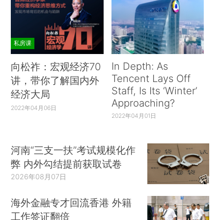
私房课
In Depth: As
向松祚：宏观经济70
Tencent Lays Off
讲，带你了解国内外
Staff, Is Its ‘Winter’
经济大局
Approaching?
2022年04月06日
2022年04月01日
河南“三支一扶”考试规模化作
3月9日0时至24时，当日新增治愈出院病例
弊 内外勾结提前获取试卷
1297例，解除医学观察的密切接触者4148人，重
2026年08月07日
症病例减少317例。全国重症病例已连续20日减
少，新增治愈出院病例连续21日超过新增确诊病
海外金融专才回流香港 外籍
例。截至3月9日24时，据31个省（自治区、直辖
工作签证翻倍