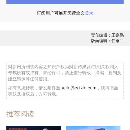
化-66.2%、-81.3%，湖北省其他地区连续5日无新
增确诊病例。此外，香港新增确诊病例1例。17例
订阅用户可展开阅读全文
登录
新增死亡病例分布如下：武汉市16例、仙桃市1
例。
责任编辑：王嘉鹏
版面编辑：任蕙兰
9日，北京新增1例英国输入病例，广东新增1
例西班牙输入病例。自2月26日首次公布境外输入
财新网所刊载内容之知识产权为财新传媒及/或相关权利人
型确诊病例以来，国内累计报告境外输入确诊病例
专属所有或持有。未经许可，禁止进行转载、摘编、复制及
建立镜像等任何使用。
69例（或有部分历史病例重新归入境外输入确诊病
如有意愿转载，请发邮件至
hello@caixin.com
，获得书面
例）。截至发稿时，官方已通报来自伊朗43例、意
确认及授权后，方可转载。
大利19例、西班牙3例、英国2例境外输入确诊病
例，占同期湖北省外新增确诊病例的59.0%。随着
推荐阅读
新冠疫情在全球各地蔓延，防范境外输入的压力增
加。