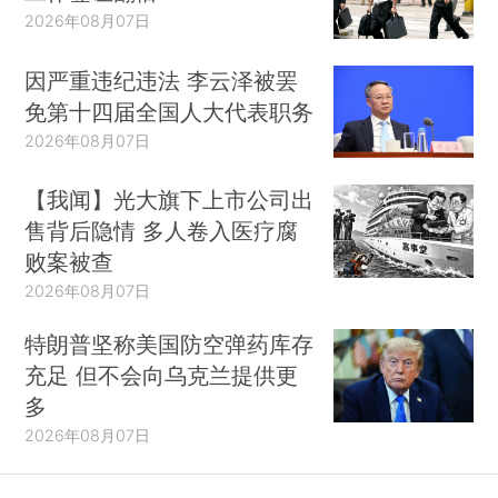
市）和新疆生产建设兵团报告，现有确诊病例
2026年08月07日
17721例（其中重症病例4794例），累计治愈出院
因严重违纪违法 李云泽被罢
病例59897例，累计死亡病例3136例，累计报告确
免第十四届全国人大代表职务
诊病例80754例，现有疑似病例349例。累计追踪
2026年08月07日
到密切接触者675338人，尚在医学观察的密切接
触者16982人。全国累计治愈率（累计治愈病例占
【我闻】光大旗下上市公司出
累计确诊病例）自2月13日起持续上升，疫情形势
售背后隐情 多人卷入医疗腐
呈现积极变化。同时，随着治愈出院病例持续增
败案被查
多，剩余确诊病例中重症病例占比有所上升，救治
2026年08月07日
重症、危重症病人仍是工作重中之重。
特朗普坚称美国防空弹药库存
充足 但不会向乌克兰提供更
多
2026年08月07日