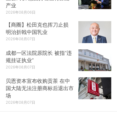
境外输入确诊病例228例（或有部分历史病例重新
产业
归入境外输入确诊病例），占同期湖北省外新增确
2026年08月06日
诊病例的82%。随着新冠疫情在全球各地蔓延，防
【商圈】松田克也挥刀止损
范境外输入的压力增加。
明治折戟中国乳业
2026年08月07日
成都一区法院原院长 被指“违
规挂证执业”
2026年08月07日
贝恩资本宣布收购贡茶 在中
国大陆无法注册商标后退出市
场
2026年08月07日
3月19日0时至24时，当日新增治愈出院病例