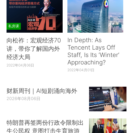
私房课
In Depth: As
向松祚：宏观经济70
Tencent Lays Off
讲，带你了解国内外
Staff, Is Its ‘Winter’
经济大局
Approaching?
2022年04月06日
2022年04月01日
19日，国家卫健委通报，新增境外输入确诊病
财新周刊｜AI短剧涌向海外
例39例（广东14例，上海8例，北京6例，福建3
2026年08月06日
例，天津、辽宁、黑龙江、浙江、山东、广西、四
川、甘肃各1例），由于统计截止时间不同，陕西
卫健委通报19日新增境外输入病例1例。自2月26日
特朗普再签两份行政令限制出
首次公布境外输入型确诊病例以来，国内累计报告
生公民权 意图打击生育旅游