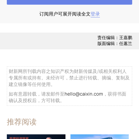
订阅用户可展开阅读全文
登录
责任编辑：王嘉鹏
版面编辑：任蕙兰
19日，39例新增确诊病例分布如下：广东14
例，上海8例，北京6例，福建3例，天津、辽宁、
黑龙江、浙江、山东、广西、四川、甘肃各1例。
财新网所刊载内容之知识产权为财新传媒及/或相关权利人
武汉市、湖北省外新增确诊病例较前三日平均值分
专属所有或持有。未经许可，禁止进行转载、摘编、复制及
建立镜像等任何使用。
别变化-100%、77.3%，湖北省其他地区连续15日
如有意愿转载，请发邮件至
hello@caixin.com
，获得书面
无新增确诊病例，武汉市连续2日零新增。此外，
确认及授权后，方可转载。
香港、台湾、澳门分别新增确诊病例16例、8例、2
例。3例新增死亡病例分布如下：武汉市2例，辽宁
推荐阅读
1例。