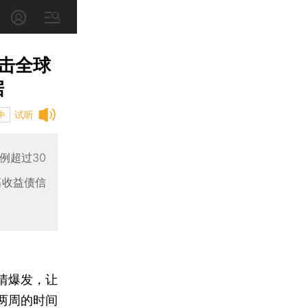
击全球
据
试听
中
例超过30
高收益债信
情爆发，让
两周的时间