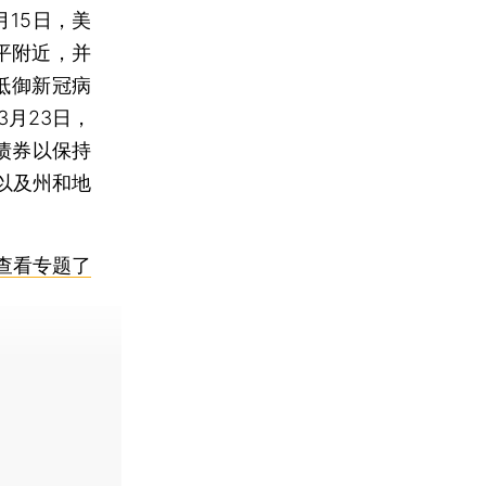
15日，美
平附近，并
抵御新冠病
月23日，
债券以保持
以及州和地
查看专题了