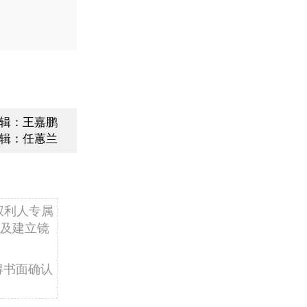
辑：王嘉鹏
辑：任蕙兰
权利人专属
及建立镜
得书面确认