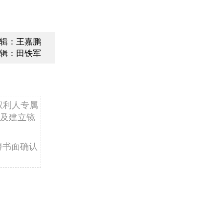
辑：王嘉鹏
辑：田铁军
权利人专属
及建立镜
得书面确认