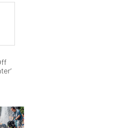
ff
nter’