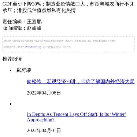
GDP至少下降30%；制造业疫情敞口大，苏浙粤城农商行不良
承压；港股低估值点燃私有化热情
责任编辑：王嘉鹏
版面编辑：赵甜甜
财新网所刊载内容之知识产权为财新传媒及/或相关权利人专属所有或持有。未经许可，禁止进行转载、摘编、复制及建立镜像等任何使用。
如有意愿转载，请发邮件至
hello@caixin.com
，获得书面确认及授权后，方可转载。
推荐阅读
私房课
向松祚：宏观经济70讲，带你了解国内外经济大局
2022年04月06日
In Depth: As Tencent Lays Off Staff, Is Its ‘Winter’
Approaching?
2022年04月01日