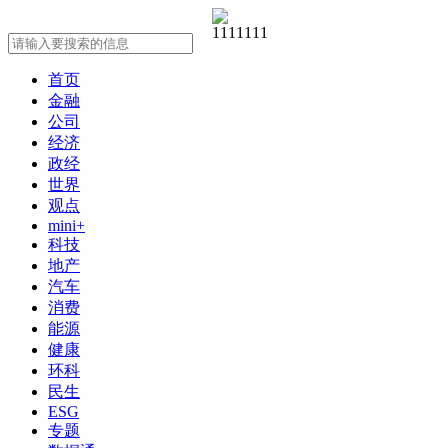
首页
金融
公司
经济
政经
世界
观点
mini+
科技
地产
汽车
消费
能源
健康
环科
民生
ESG
专题