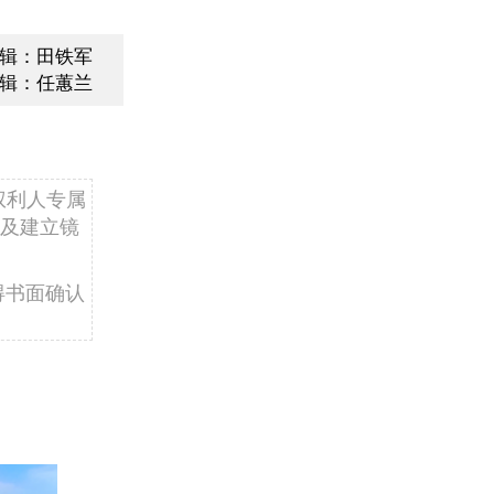
辑：田铁军
辑：任蕙兰
权利人专属
及建立镜
得书面确认