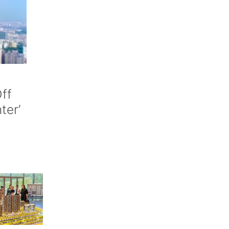
ff
nter’