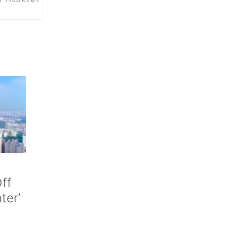
ff
nter’