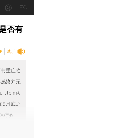
是否有
试听
中
西韦重症临
毒感染并无
stein认
在5月底之
体疗效