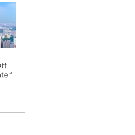
ff
nter’