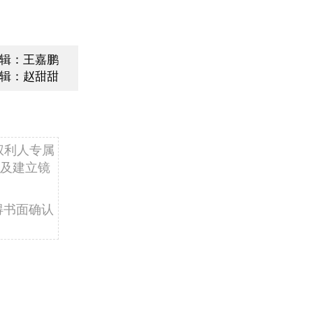
辑：王嘉鹏
辑：赵甜甜
权利人专属
及建立镜
得书面确认