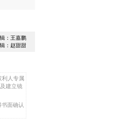
辑：王嘉鹏
辑：赵甜甜
权利人专属
及建立镜
得书面确认