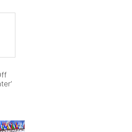
ff
nter’