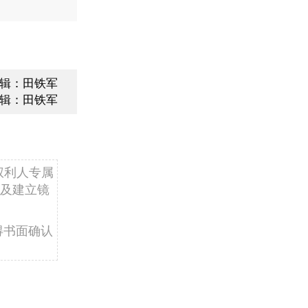
辑：田铁军
辑：田铁军
权利人专属
及建立镜
得书面确认