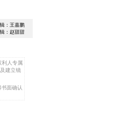
辑：王嘉鹏
辑：赵甜甜
权利人专属
及建立镜
得书面确认