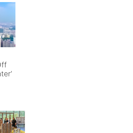
ff
nter’