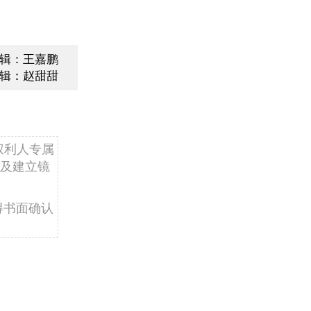
辑：王嘉鹏
辑：赵甜甜
权利人专属
及建立镜
得书面确认