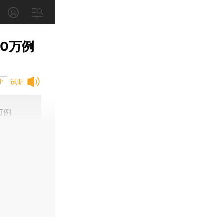
0万例
试听
中
万例