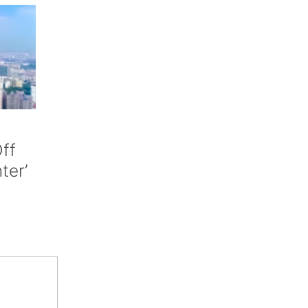
ff
nter’