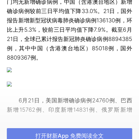
门均无新增确诊病例，中国（含港澳台地区）新增
确诊病例较前三日平均值下降33.0%。21日，国外
报告新增新型冠状病毒肺炎确诊病例136130例，环
比上升5.3%，较前三日平均值下降7.9%。截至6月
21日，全球已累计报告新冠肺炎确诊病例8894385
例，其中中国（含港澳台地区）85018例，国外
8809367例。
6月21日，美国新增确诊病例24760例、巴西
新增15762例、印度新增14831例、俄罗斯新增
8518例、智利新增5607例、墨西哥新增5343例、
南非新增4621例、秘鲁新增3598例、孟加拉国新
打开财新App 免费阅读全文
增3531例、沙特新增3379例、巴基斯坦新增2828