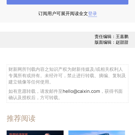
例、伊朗新增2368例、哥伦比亚新增2359例。截
订阅用户可展开阅读全文
登录
至21日，疫情已波及216个国家（地区），在全球
范围内持续扩散，除中国外，新冠肺炎累计确诊病
例超过千例、万例的国家（地区）分别增至123
责任编辑：王嘉鹏
版面编辑：赵甜甜
个、63个，其中有26个国家确诊病例超5万例，美
国（2279879例）、巴西（1083341例）、俄罗斯
（584680例）、印度（425282例）、英国
财新网所刊载内容之知识产权为财新传媒及/或相关权利人
（305803例）、秘鲁（254936例）、西班牙
专属所有或持有。未经许可，禁止进行转载、摘编、复制及
（246272例）、智利（242355例）、意大利
建立镜像等任何使用。
（238499例）、伊朗（204952例）、德国
如有意愿转载，请发邮件至
hello@caixin.com
，获得书面
确认及授权后，方可转载。
（191272例）、土耳其（187685例）、墨西哥
（180545例）、巴基斯坦（179445例）、法国
（160377例）、沙特（157612例）、孟加拉国
推荐阅读
（112306例）、加拿大（103078例）、南非
（97302例）、卡塔尔（87369例）20个国家累计