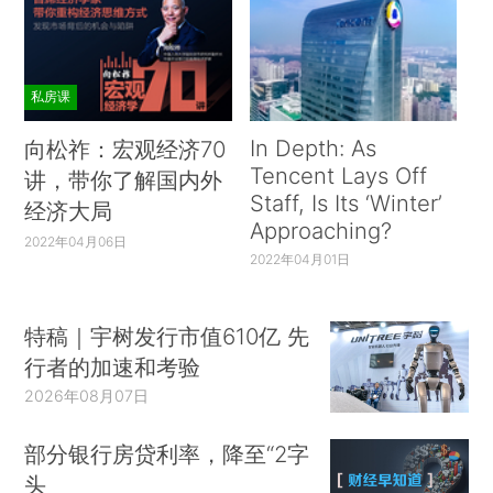
确诊病例超过中国，哥伦比亚（65813例）、比利
时（60550例）等国疫情形势同样严峻。从不同区
域来看，受美国和巴西疫情形势影响，美洲新增确
私房课
诊病例自5月开始呈现高速上升态势，目前尚未达
In Depth: As
向松祚：宏观经济70
到峰值，疫情防控形势严峻。世界卫生组织6月3日
Tencent Lays Off
讲，带你了解国内外
对新冠疫情在中、南美洲许多国家加速蔓延表示担
Staff, Is Its ‘Winter’
经济大局
忧，建议这些国家将其他国家的成功经验和知识与
Approaching?
2022年04月06日
当地情况结合，采取全面、持续的抗疫措施。亚
2022年04月01日
洲、中东、非洲等地区每周新增确诊病例持续上
升，依旧不能放松警惕。而欧洲每周新增确诊病例
特稿｜宇树发行市值610亿 先
在4月初达到峰值，随后新增确诊增速逐渐下降并
行者的加速和考验
于5月企稳。目前，欧洲多国进一步解封，逐步开
2026年08月07日
放旅游景点、住宿餐饮和文化娱乐活动场所，部分
部分银行房贷利率，降至“2字
国家的学校开始分阶段复课，但态度较为谨慎。
头