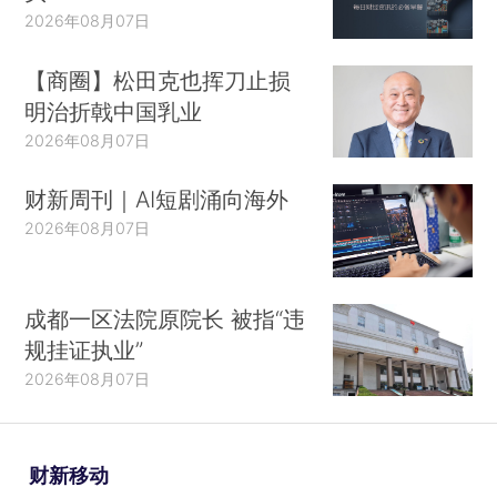
2026年08月07日
【商圈】松田克也挥刀止损
明治折戟中国乳业
2026年08月07日
财新周刊｜AI短剧涌向海外
中国自2月26日首次公布境外输入确诊病例以
2026年08月07日
来，国内累计报告境外输入确诊病例1876例（或有
部分历史病例重新归入境外输入确诊病例），占同
成都一区法院原院长 被指“违
期湖北省外新增确诊病例的79.0%，其中1443例来
规挂证执业”
自累计确诊前十的国家。21日，上海新增境外输入
2026年08月07日
病例3例，其中从印度输入2例，从美国输入1例。
黑龙江、广东、北京和内蒙古均无新增境外输入病
例。截至21日，黑龙江、广东、北京和内蒙古境外
财新移动
输入病例占我国境外输入病例总量的70.4%，防控