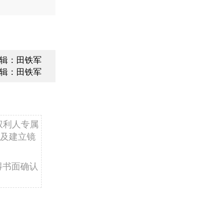
辑：田铁军
辑：田铁军
权利人专属
及建立镜
得书面确认