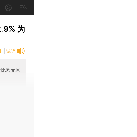
9% 为
试听
中
能比欧元区