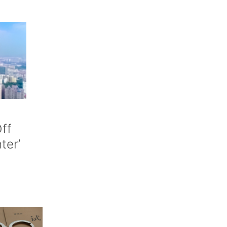
ff
nter’