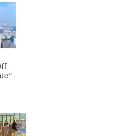
ff
nter’