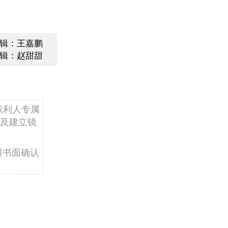
辑：王嘉鹏
辑：赵甜甜
权利人专属
及建立镜
得书面确认