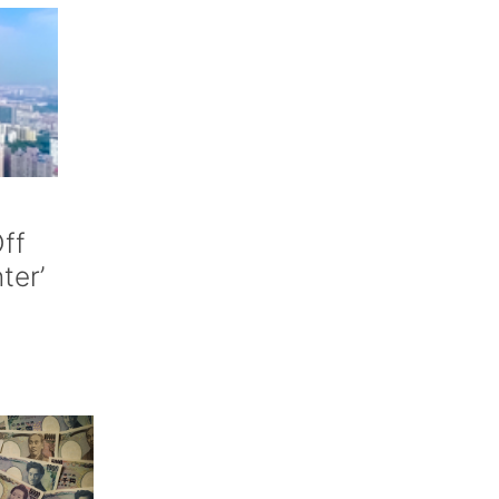
ff
nter’