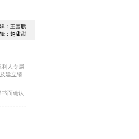
辑：王嘉鹏
辑：赵甜甜
权利人专属
及建立镜
得书面确认