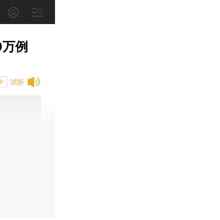
0万例
试听
中