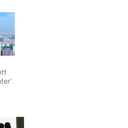
ff
nter’