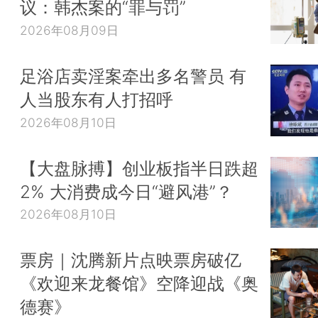
议：韩杰案的“罪与罚”
2026年08月09日
足浴店卖淫案牵出多名警员 有
人当股东有人打招呼
2026年08月10日
【大盘脉搏】创业板指半日跌超
2% 大消费成今日“避风港”？
2026年08月10日
票房｜沈腾新片点映票房破亿
《欢迎来龙餐馆》空降迎战《奥
德赛》