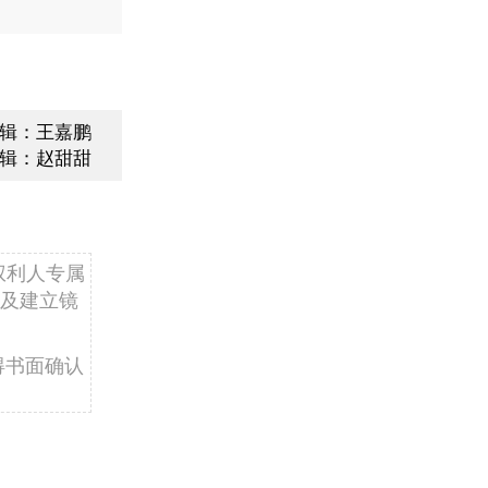
辑：王嘉鹏
辑：赵甜甜
权利人专属
及建立镜
得书面确认