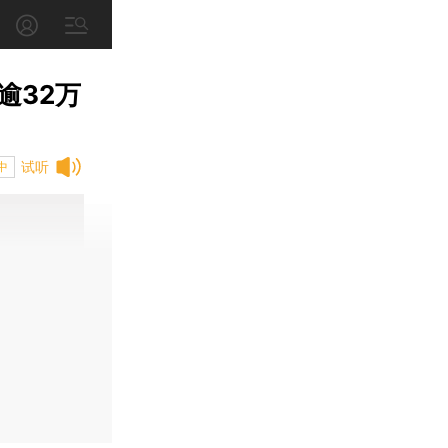
逾32万
试听
中