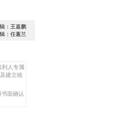
辑：王嘉鹏
辑：任蕙兰
权利人专属
及建立镜
得书面确认