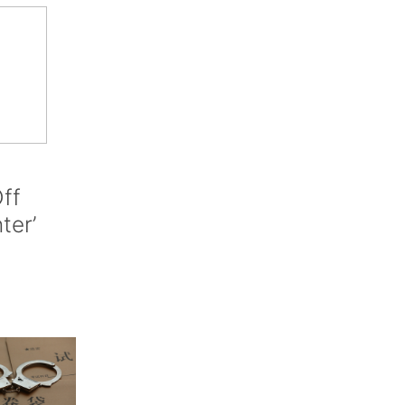
ff
nter’