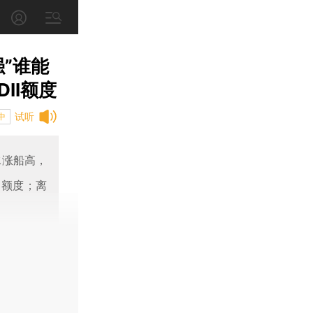
”谁能
II额度
试听
中
水涨船高，
I额度；离