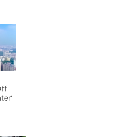
ff
nter’