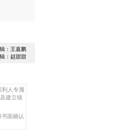
辑：王嘉鹏
辑：赵甜甜
权利人专属
及建立镜
得书面确认