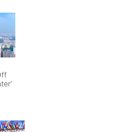
ff
nter’