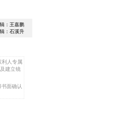
辑：王嘉鹏
辑：石溪升
权利人专属
及建立镜
得书面确认