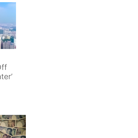
ff
nter’