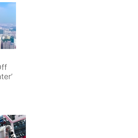
ff
nter’