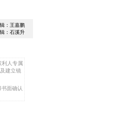
辑：王嘉鹏
辑：石溪升
权利人专属
及建立镜
得书面确认