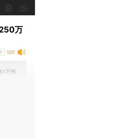
50万
试听
中
超4万例