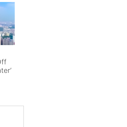
ff
nter’