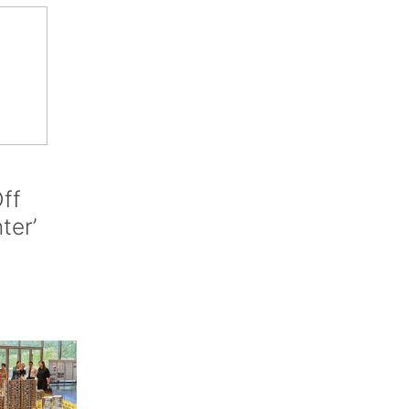
ff
nter’