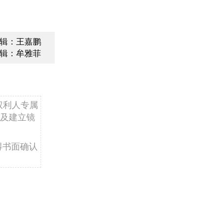
辑：王嘉鹏
辑：牟雅菲
权利人专属
及建立镜
得书面确认