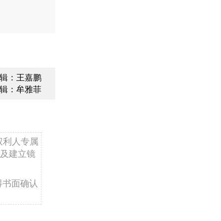
辑：王嘉鹏
辑：牟雅菲
权利人专属
及建立镜
得书面确认