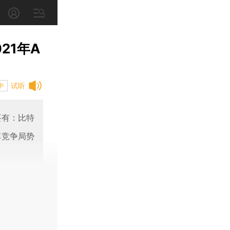
21年A
试听
中
还有：比特
车竞争局势