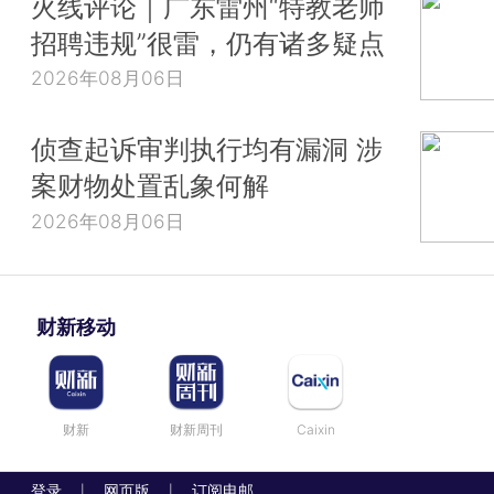
火线评论｜广东雷州“特教老师
招聘违规”很雷，仍有诸多疑点
2026年08月06日
侦查起诉审判执行均有漏洞 涉
案财物处置乱象何解
2026年08月06日
财新移动
财新
财新周刊
Caixin
登录
网页版
订阅电邮
|
|