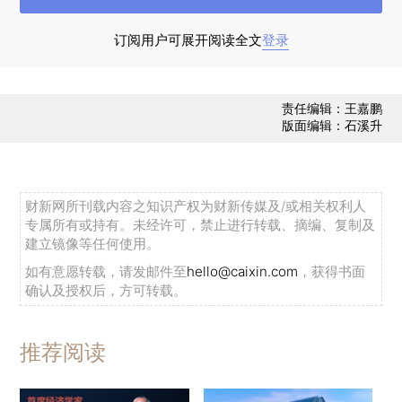
订阅用户可展开阅读全文
登录
责任编辑：王嘉鹏
版面编辑：石溪升
自2020年2月26日首次公布境外输入确诊病例
以来，国内累计报告境外输入确诊病例4443例
财新网所刊载内容之知识产权为财新传媒及/或相关权利人
（或有部分历史病例重新归入境外输入确诊病
专属所有或持有。未经许可，禁止进行转载、摘编、复制及
建立镜像等任何使用。
例），累计治愈出院病例4152例，无死亡病例。截
如有意愿转载，请发邮件至
hello@caixin.com
，获得书面
至1月11日，境外输入病例主要集中于上海、广东、
确认及授权后，方可转载。
黑龙江、四川、陕西5省市，五地分别累计报告境
外输入确诊病例1219例、680例、389例、303
推荐阅读
例、279例，占全国境外输入病例总数的64.6%，
是防范境外输入风险的重点地区。