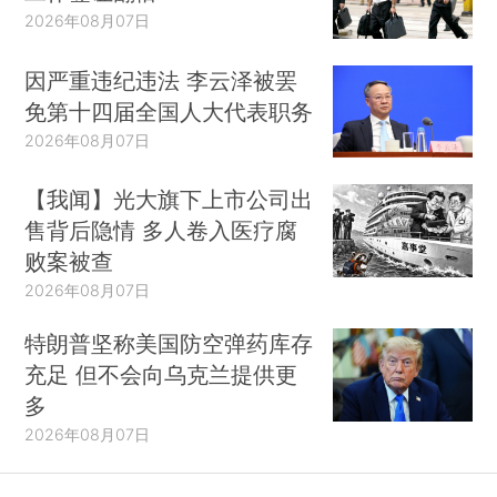
2026年08月07日
因严重违纪违法 李云泽被罢
免第十四届全国人大代表职务
2020年10月12日以来，国内累计报告确诊病
2026年08月07日
例2013例，其中境外输入1414例，本土病例599
【我闻】光大旗下上市公司出
例。本土确诊病例中，河北省305例，辽宁省87
售背后隐情 多人卷入医疗腐
例，新疆（含兵团）78例，北京市34例，内蒙古
败案被查
28例，黑龙江省22例，山东省14例，四川省13
2026年08月07日
例，天津市10例，上海市7例，安徽省1例。
特朗普坚称美国防空弹药库存
充足 但不会向乌克兰提供更
多
2026年08月07日