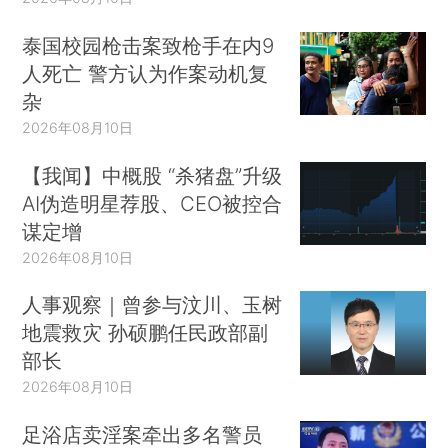
泰国校园枪击案致枪手在内9
人死亡 警方认为作案动机复
杂
2026年08月10日
【我闻】中概股 “杀猪盘”升级
AI伪造明星荐股、CEO被控合
谋定增
2026年08月10日
人事观察｜曾参与汶川、玉树
地震救灾 孙硕鹏任民政部副
部长
2026年08月10日
足浴店卖淫案牵出多名警员