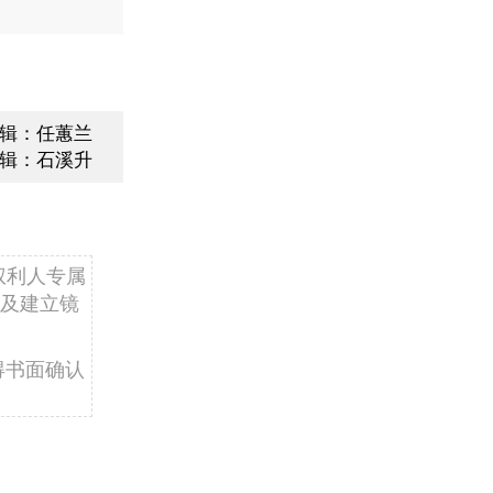
辑：任蕙兰
辑：石溪升
权利人专属
及建立镜
得书面确认