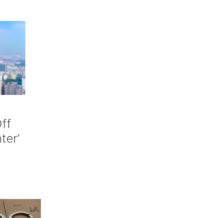
ff
nter’