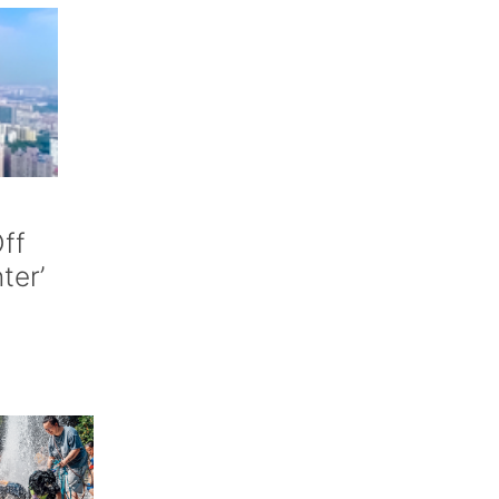
ff
nter’