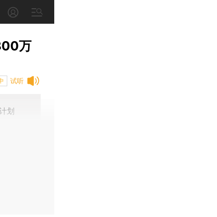
00万
试听
中
计划