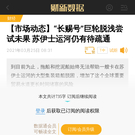
财经
【市场动态】“长赐号”巨轮脱浅尝
试未果 苏伊士运河仍有待疏通
2021年03月25日 08:31
试听
T中
到目前为止，拖船和挖泥船始终无法帮助一艘卡在苏
伊士运河的大型集装箱船脱困，增加了这个全球重要
贸易水道更长时间堵塞的风险
本文共计735字 订阅后继续阅读
登录
后获取已订阅的阅读权限
数据通会员
订阅/会员升级
可畅读全文