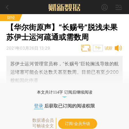
财经
【华尔街原声】“长赐号”脱浅未果
苏伊士运河疏通或需数周
2021年03月26日 13:29
试听
T中
苏伊士运河管理官员称，“长赐号”巨轮搁浅导致的航
运堵塞可能会长达数天甚至数周。目前已有至少200
艘船因此停滞
本文共计114字 订阅后继续阅读
登录
后获取已订阅的阅读权限
数据通会员
订阅/会员升级
可畅读全文