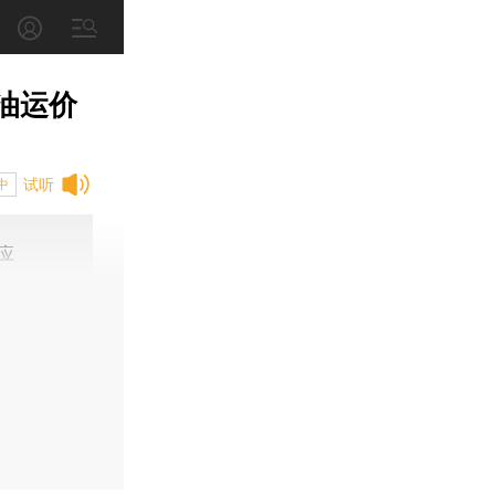
油运价
试听
中
应