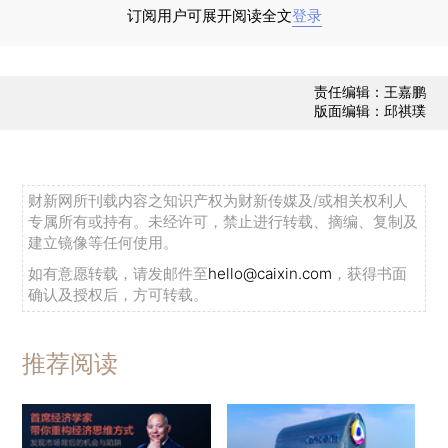
日）新增确诊75万例。美国和加拿大每周新增确诊
订阅用户可展开阅读全文
登录
数量在2021年1月初达到峰值后持续下降，上周（3
月14日至3月20日）新增确诊降至40万例。非洲上
责任编辑：王嘉鹏
周（3月14日至3月20日）新增确诊7万例。大洋洲
版面编辑：邱祺璞
每周新增确诊数量保持低位，疫情得到一定程度的
控制。
财新网所刊载内容之知识产权为财新传媒及/或相关权利人
专属所有或持有。未经许可，禁止进行转载、摘编、复制及
建立镜像等任何使用。
2021年3月26日，巴西新增确诊病例84245
如有意愿转载，请发邮件至
hello@caixin.com
，获得书面
例、美国新增80684例、印度新增62258例、法国
确认及授权后，方可转载。
新增41869例、波兰新增35145例、土耳其增
29081例、意大利新增24076例、德国新增20689
推荐阅读
例、乌克兰新增18226例。近期，全球新增确诊病
例持续下降，但意大利、波兰和巴西等国每日新增
确诊数量仍维持较高水平。22日，保加利亚开始实