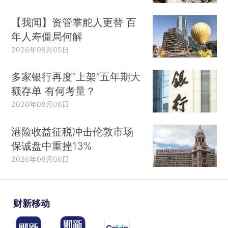
区）分别增至135个、83个，其中，美国
【我闻】资管掌舵人更替 百
（30159966例）、巴西（12404414例）、印度
年人寿僵局何解
（11908910例）、法国（4465956例）、俄罗斯
2026年08月05日
（4451565例）、英国（4339157例）、意大利
（3488619例）、西班牙（3255324例）、土耳其
多家银行再度“上架”五年期大
（3149094例）、德国（2765297例）等83个国
额存单 有何考量？
家累计确诊病例超过中国。目前，美国是全球累计
2026年08月06日
确诊病例最多的国家。截至3月26日，美国已累计
港险收益征税冲击伦敦市场
确诊病例30159966例，死亡548087例。25日，
保诚盘中重挫13%
美国总统拜登宣布了他的疫苗接种计划新目标，即
2026年08月06日
在其上任100天内注射2亿剂新冠疫苗。
财新移动
新冠肺炎病死率（累计死亡病例占累计确诊病
例）是判断疫情形势的另一项指标。理论上，如果