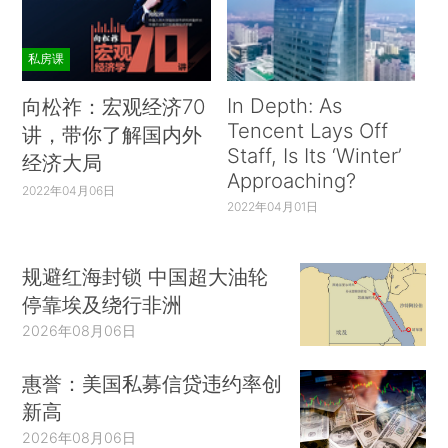
施新的全国封禁措施，为期10天，包括关闭所有教
育机构以及体育场、娱乐场所和大型商场，暂停举
私房课
办各类聚集活动与展览等。23日，德国总理默克尔
In Depth: As
宣布，延长封城措施至4月18日，呼吁民众4月1日
向松祚：宏观经济70
Tencent Lays Off
讲，带你了解国内外
至5日复活节假期居家过节，以遏制第三波新冠疫
Staff, Is Its ‘Winter’
经济大局
情。23日，爱尔兰政府宣布，从26日凌晨4时起将
Approaching?
2022年04月06日
对来自新冠疫情高风险国家和地区的入境旅客实施
2022年04月01日
14天强制酒店隔离措施。25日，蒙古国政府决定，
将疫情防控高度戒备状态延长1个月至4月30日。
规避红海封锁 中国超大油轮
停靠埃及绕行非洲
2026年08月06日
截至2021年3月26日，疫情已波及218个国家
惠誉：美国私募信贷违约率创
（地区），在全球范围内持续扩散，除中国外，新
新高
冠肺炎累计确诊病例超过万例、十万例的国家（地
2026年08月06日