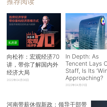
推荐阅读
洲每周新增确诊数量保持低位，疫情得到一定程度的
点击观看大图
2021年3月31日，巴西新增确诊病例90638例
66873例、法国新增59038例、印度新增53480
私房课
39302例、波兰新增32891例、德国新增25014例
23887例、阿根廷新增16056例、秘鲁新增15686
In Depth: As
向松祚：宏观经济70
球新增确诊病例再度反弹，巴西、土耳其、波兰等国
Tencent Lays O
讲，带你了解国内外
诊数量维持较高水平。3月以来，巴西疫情严重反弹
Staff, Is Its ‘Wi
经济大局
接连刷新纪录，单日新增确诊病例于25日首次超过1
Approaching?
2022年04月06日
日新增死亡病例于30日达3780例，创历史新高。病
2022年04月01日
巴西医疗系统濒临崩溃，疫情最严重的圣保罗州和里
房床位使用率在90%以上。3月31日，法国总统马克
4月3日起，法国将此前在疫情严重的19个省执行的
河南带薪休假新政：领导干部带