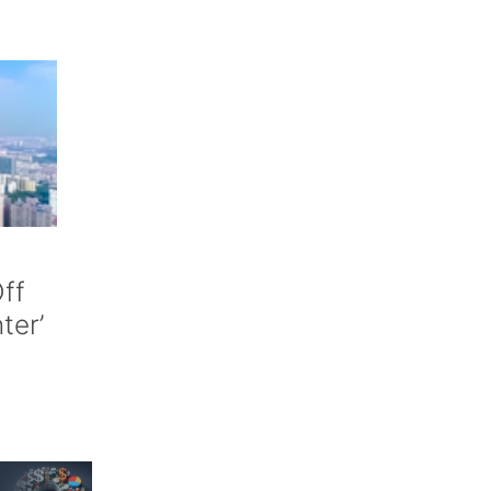
控制。
、美国新增
例、土耳其增
、意大利新增
例。近期，全
每日新增确
ff
，多项指标
nter’
0万例，单
例激增导致
约州重症病
龙宣布，自
封闭隔离措