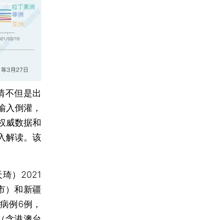
情不但是出
输入倒灌，
权威数据和
入解读。该
天琦）
2021
辖市）和新疆
病例6例，
（含港澳台