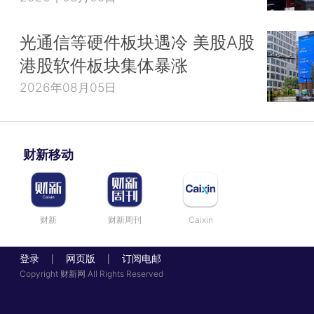
点击观看大图
光通信等硬件板块遇冷 美股A股
截至2021年3月31日，疫情已波及218个国家（
港股软件板块集体暴涨
全球范围内持续扩散，除中国外，新冠肺炎累计确诊
2026年08月05日
例、十万例的国家（地区）分别增至138个、87个，
（30459874例）、巴西（12748747例）、印度（1
例）、法国（4644423例）、俄罗斯（449423
财新移动
（4359982例）、意大利（3584899例）、土耳其（3
例）、西班牙（3284353例）、德国（2843644例
家累计确诊病例超过中国。目前，美国是全球累计确
财新
财新周刊
Caixin
的国家。截至3月31日，美国已累计确诊病例30459
亡552038例。
登录
网页版
订阅电邮
|
|
Copyright 财新网 All Rights Reserved