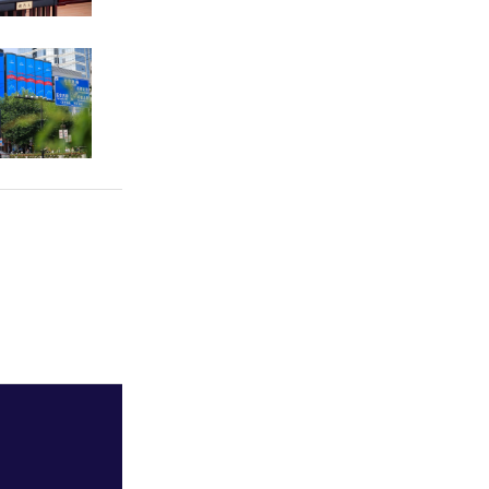
地区），在
病例超过万
其中，美国
2149335
4例）、英国
317182
）等85个国
诊病例最多
874例，死