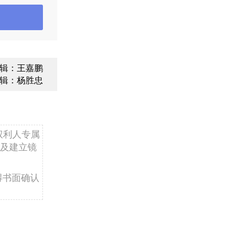
辑：王嘉鹏
辑：杨胜忠
抬头趋势。
21日至3月
权利人专属
病例升至高
及建立镜
。拉丁美洲新
27日）新
得书面确认
21年1月初
新增确诊47
万例。大洋