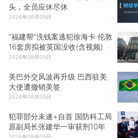
施扩大至法国本土所有地区，为期4周，以遏制新冠疫
头，全员应休尽休
日，摩尔多瓦再次进入国家紧急状态，为期60天。
2026年08月05日
“福建帮”洗钱案逃犯徐海卡 伦敦
16套房拟被英国没收(含视频)
2026年08月05日
美巴外交风波再升级 巴西驻美
大使遭撤销美签
2026年08月05日
犯罪部分未遂+自首 国防科工局
原副局长张建华一审获刑10年
点击观看大图
2026年08月05日