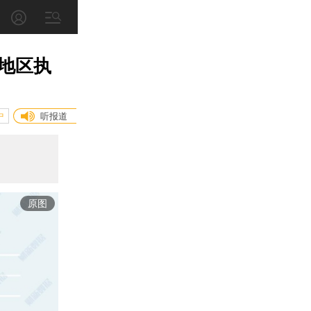
地区执
中
听报道
原图