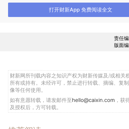
打开财新App 免费阅读全文
点击观看大图
责任编
版面编
点击观看大图
从不同大洲来看，2021年3月以来各洲疫情再现
欧洲近期新增确诊数量急速回升，上周（2021年3月
财新网所刊载内容之知识产权为财新传媒及/或相关
27日）新增确诊152万例，位列第一。亚洲新增确诊
所有或持有。未经许可，禁止进行转载、摘编、复制
位，上周（3月21日至3月27日）新增确诊98万例
像等任何使用。
增确诊病例突破历史最高记录，上周（3月21日至3月
如有意愿转载，请发邮件至
hello@caixin.com
，获
增确诊88万例。美国和加拿大每周新增确诊数量在20
及授权后，方可转载。
达到峰值后持续下降，上周（3月21日至3月27日）
万例。非洲上周（3月21日至3月27日）新增确诊8