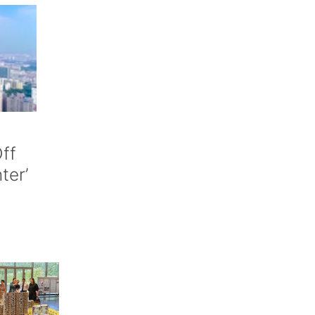
ff
nter’