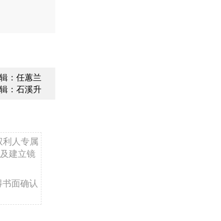
辑：任蕙兰
辑：石溪升
权利人专属
及建立镜
得书面确认