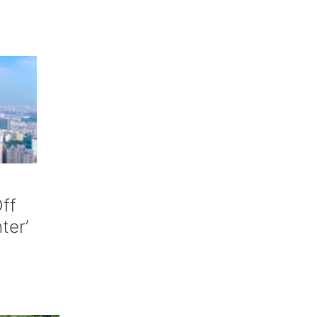
ff
nter’