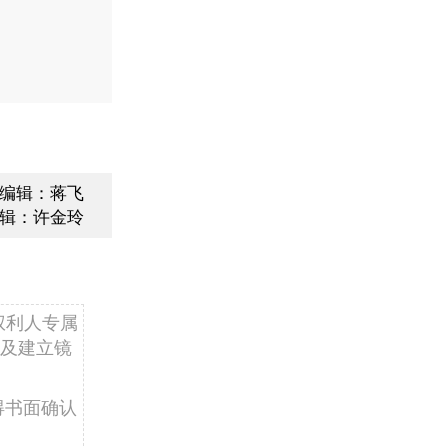
编辑：蒋飞
辑：许金玲
权利人专属
及建立镜
得书面确认