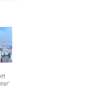
ff
nter’