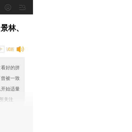
 景林、
试听
中
致看好的拼
而曾被一致
也开始适量
所关注