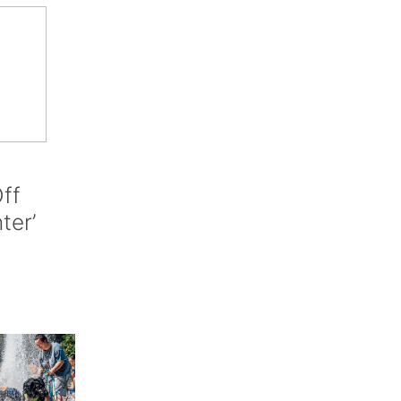
ff
nter’