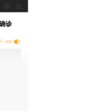
确诊
试听
中