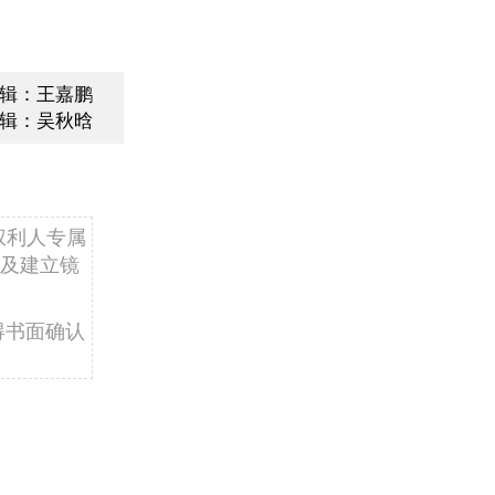
辑：王嘉鹏
辑：吴秋晗
权利人专属
及建立镜
得书面确认