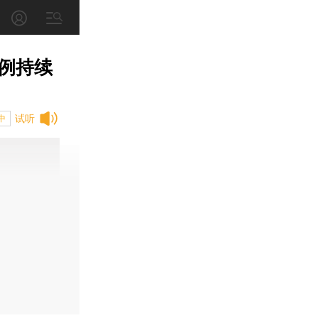
例持续
试听
中