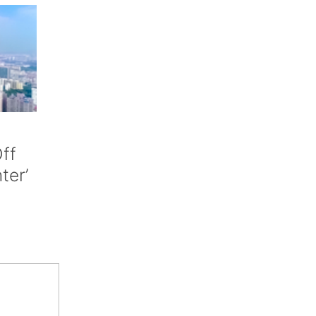
ff
nter’