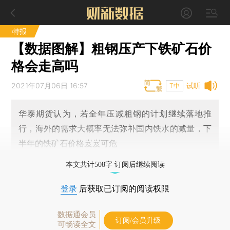
特报
【数据图解】粗钢压产下铁矿石价
格会走高吗
2021年07月06日 16:57
试听
T中
华泰期货认为，若全年压减粗钢的计划继续落地推
行，海外的需求大概率无法弥补国内铁水的减量，下
半年的铁矿石价格岌岌可危
本文共计508字 订阅后继续阅读
登录
后获取已订阅的阅读权限
数据通会员
订阅/会员升级
可畅读全文