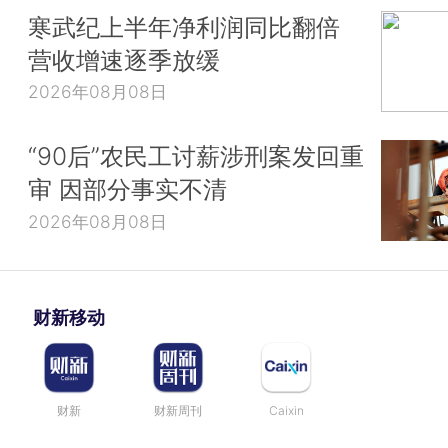
寒武纪上半年净利润同比翻倍
营收增速逐季放缓
2026年08月08日
“90后”农民工讨薪涉刑案发回重
审 因部分事实不清
2026年08月08日
财新移动
财新
财新周刊
Caixin