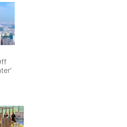
ff
nter’