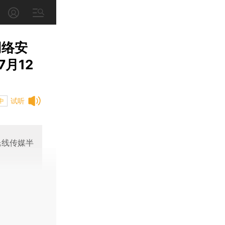
网络安
月12
试听
中
光线传媒半