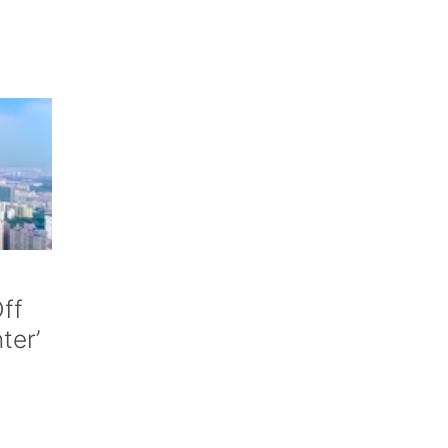
ff
nter’