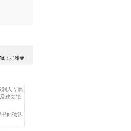
辑：牟雅菲
权利人专属
及建立镜
得书面确认