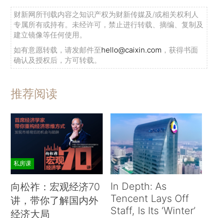
财新网所刊载内容之知识产权为财新传媒及/或相关权利人
专属所有或持有。未经许可，禁止进行转载、摘编、复制及
建立镜像等任何使用。
如有意愿转载，请发邮件至
hello@caixin.com
，获得书面
确认及授权后，方可转载。
推荐阅读
私房课
In Depth: As
向松祚：宏观经济70
Tencent Lays Off
讲，带你了解国内外
Staff, Is Its ‘Winter’
经济大局