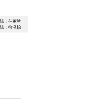
辑：任蕙兰
辑：徐泽怡