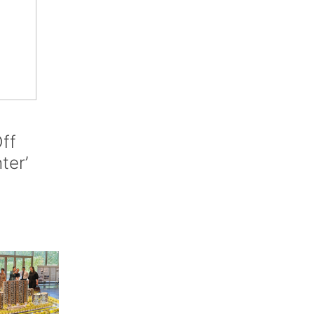
ff
nter’